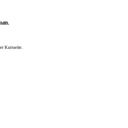
ilft.
r Kursseite.